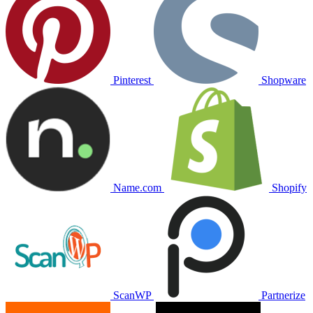
Pinterest
Shopware
Name.com
Shopify
ScanWP
Partnerize