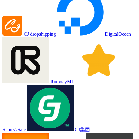
CJ dropshipping
DigitalOcean
RunwayML
ShareASale
CJ集团