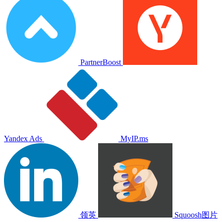
PartnerBoost
Yandex Ads
MyIP.ms
领英
Squoosh图片