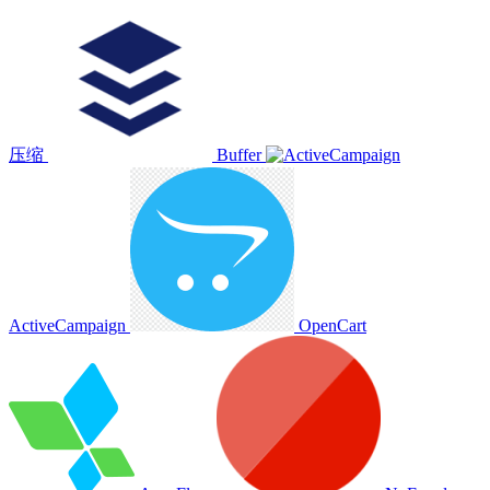
压缩
Buffer
ActiveCampaign
OpenCart