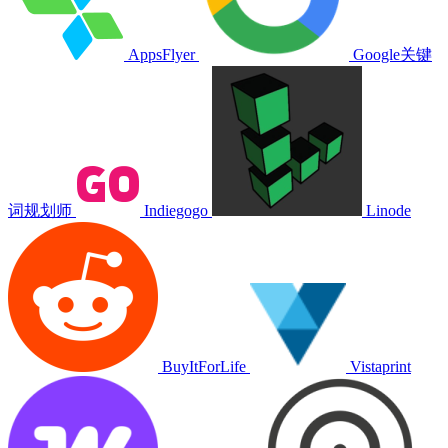
AppsFlyer
Google关键
词规划师
Indiegogo
Linode
BuyItForLife
Vistaprint