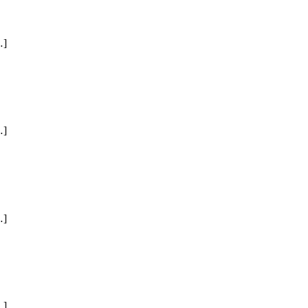
]
]
]
]