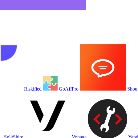
Riskified
GoAffPro
Shou
SplitShire
Vonage
Ya