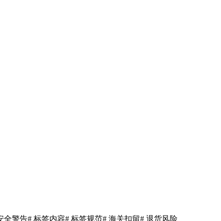
 安全警告
# 标签内容
# 标签规范
# 海关扣留
# 退货风险