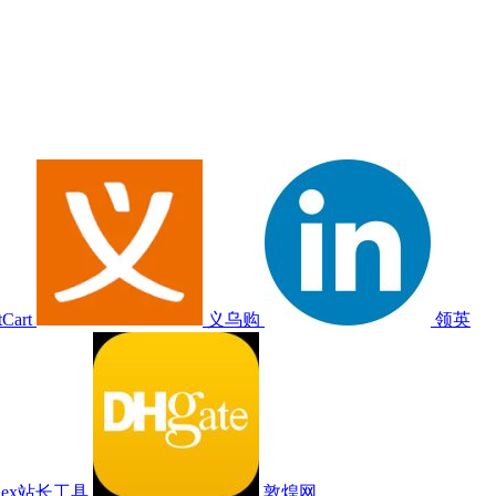
tCart
义乌购
领英
ndex站长工具
敦煌网