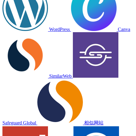
WordPress
Canva
SimilarWeb
Safeguard Global
相似网站