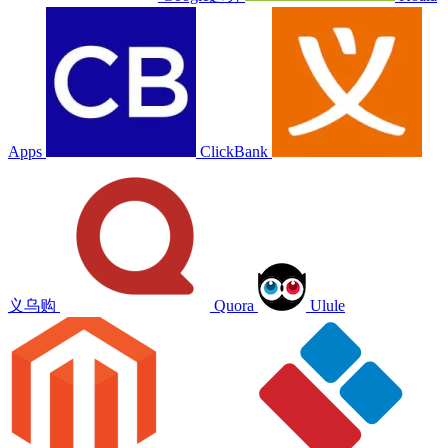
Apps
ClickBank
义乌购
Quora
Ulule