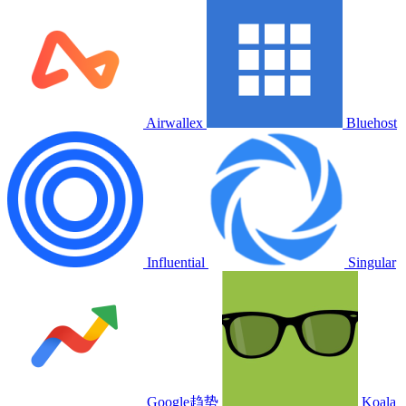
Airwallex
Bluehost
Influential
Singular
Google趋势
Koala