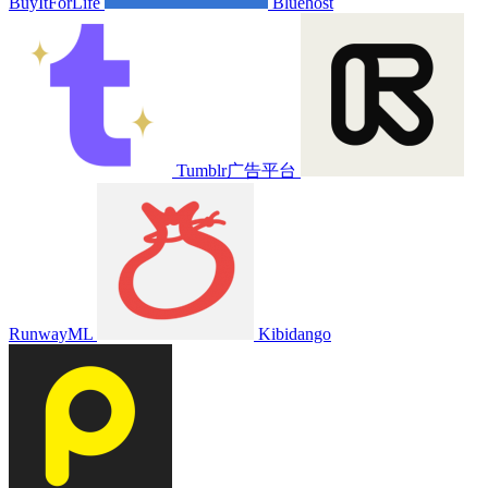
BuyItForLife
Bluehost
Tumblr广告平台
RunwayML
Kibidango