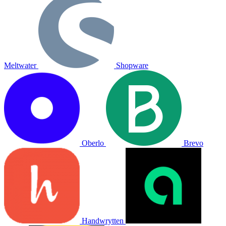
Meltwater
Shopware
Oberlo
Brevo
Handwrytten