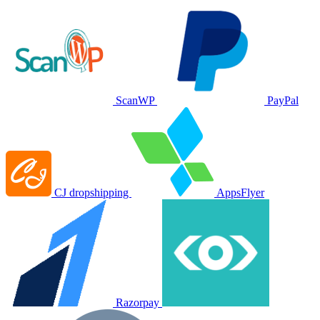
ScanWP
PayPal
CJ dropshipping
AppsFlyer
Razorpay