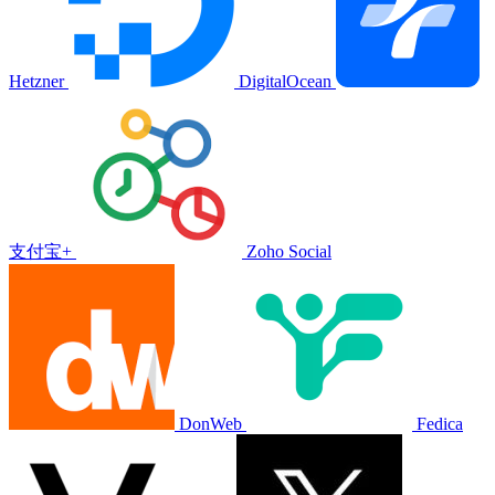
Hetzner
DigitalOcean
支付宝+
Zoho Social
DonWeb
Fedica