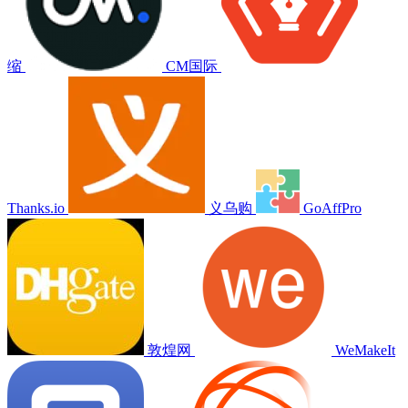
缩
CM国际
Thanks.io
义乌购
GoAffPro
敦煌网
WeMakeIt