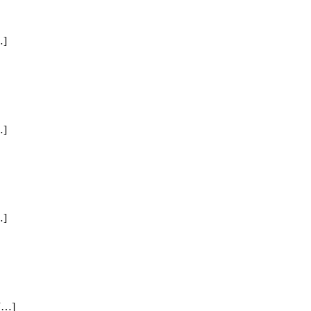
]
]
]
…]