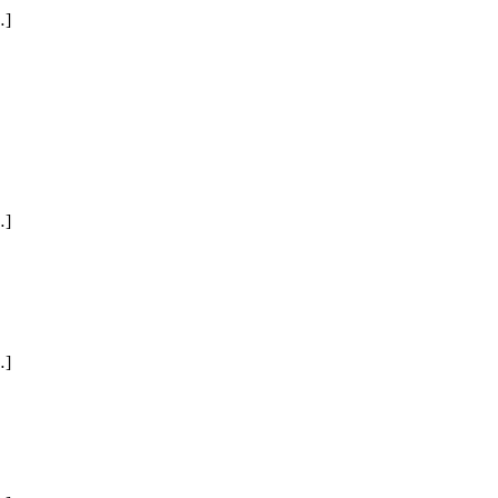
]
]
]