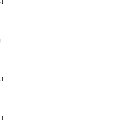
]
]
]
]