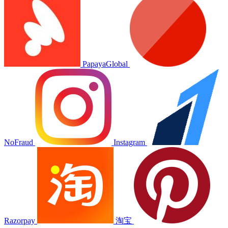
PapayaGlobal
NoFraud
Instagram
Razorpay
淘宝