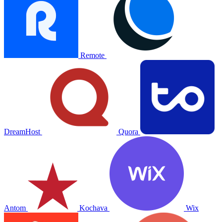
Remote
DreamHost
Quora
Antom
Kochava
Wix