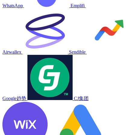
WhatsApp
Emplifi
Airwallex
Sendible
Google趋势
CJ集团