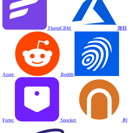
FluentCRM
微软
Azure
Reddit
Forter
Spocket
利