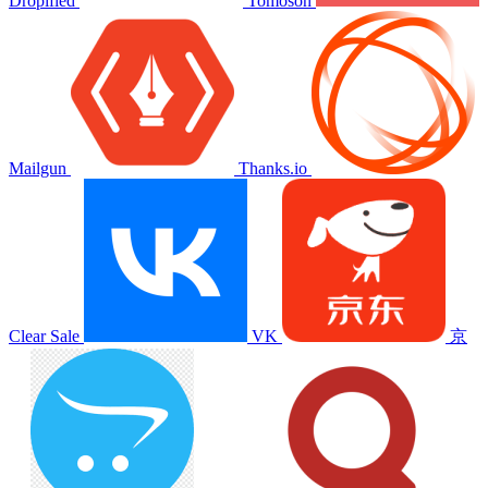
Dropified
Tomoson
Mailgun
Thanks.io
Clear Sale
VK
京