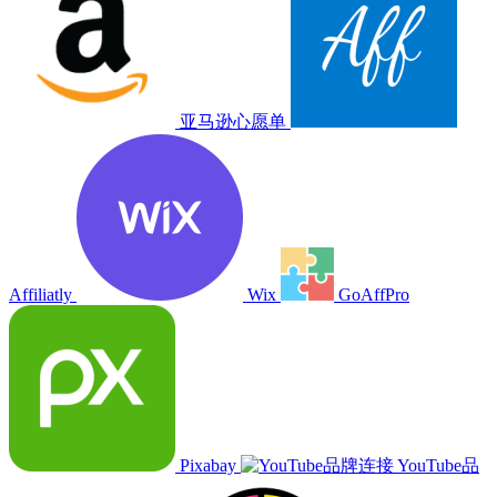
亚马逊心愿单
Affiliatly
Wix
GoAffPro
Pixabay
YouTube品