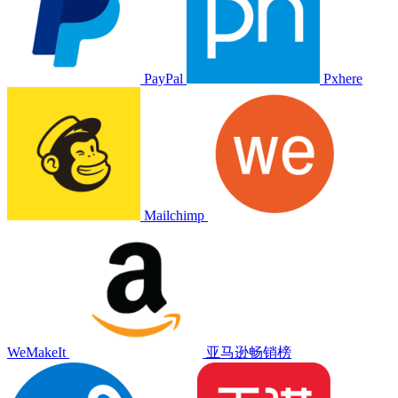
PayPal
Pxhere
Mailchimp
WeMakeIt
亚马逊畅销榜