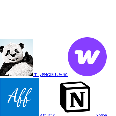
TinyPNG图片压缩
t
Affiliatly
Notion