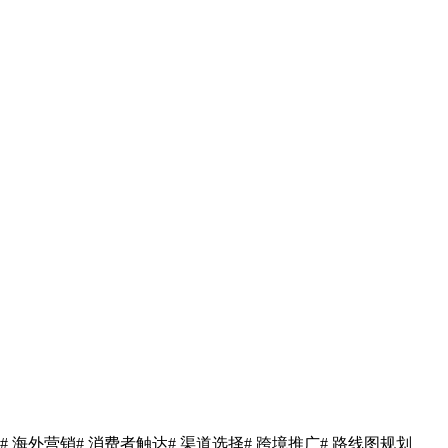
# 海外营销
# 消费者触达
# 渠道选择
# 跨境推广
# 路线图规划