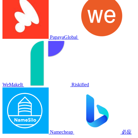
PapayaGlobal
WeMakeIt
Riskified
Namecheap
必应