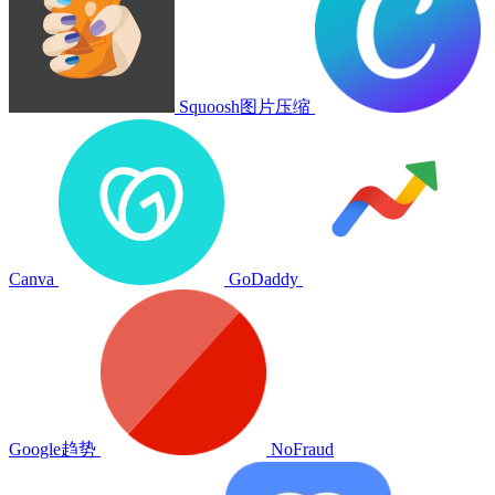
Squoosh图片压缩
Canva
GoDaddy
Google趋势
NoFraud