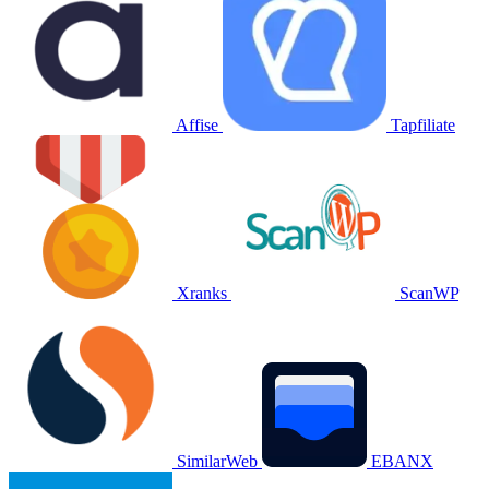
Affise
Tapfiliate
Xranks
ScanWP
SimilarWeb
EBANX