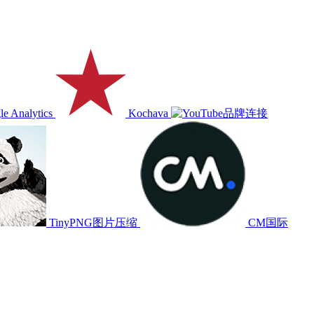
e Analytics
Kochava
TinyPNG图片压缩
CM国际