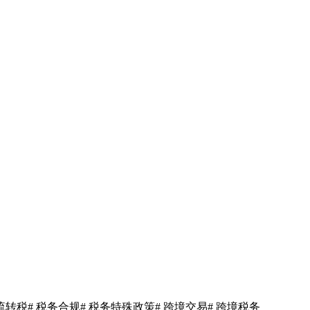
 流转税
# 税务合规
# 税务特殊政策
# 跨境交易
# 跨境税务