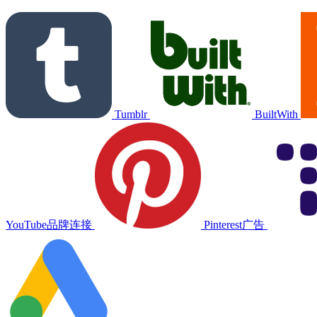
Tumblr
BuiltWith
YouTube品牌连接
Pinterest广告