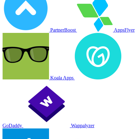
PartnerBoost
AppsFlyer
Koala Apps
GoDaddy
Wappalyzer