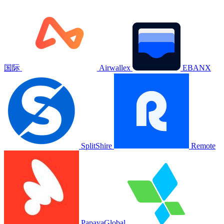
国际
Airwallex
EBANX
SplitShire
Remote
PapayaGlobal