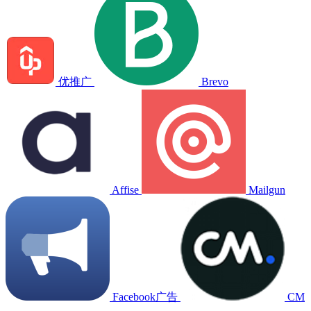
优推广
Brevo
Affise
Mailgun
Facebook广告
CM