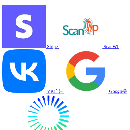
Stripe
ScanWP
VK广告
Google关