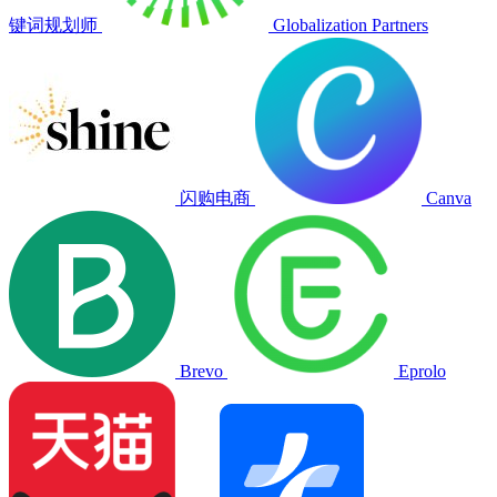
键词规划师
Globalization Partners
闪购电商
Canva
Brevo
Eprolo