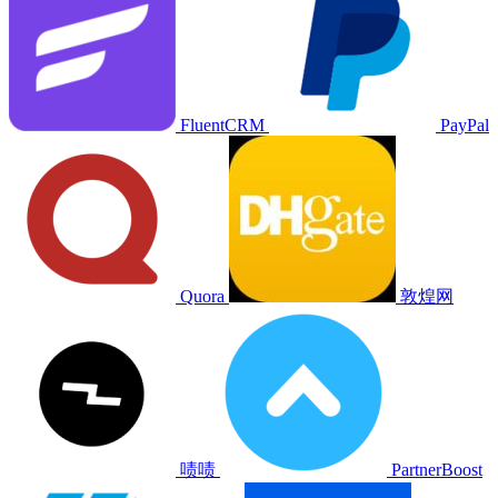
FluentCRM
PayPal
Quora
敦煌网
啧啧
PartnerBoost