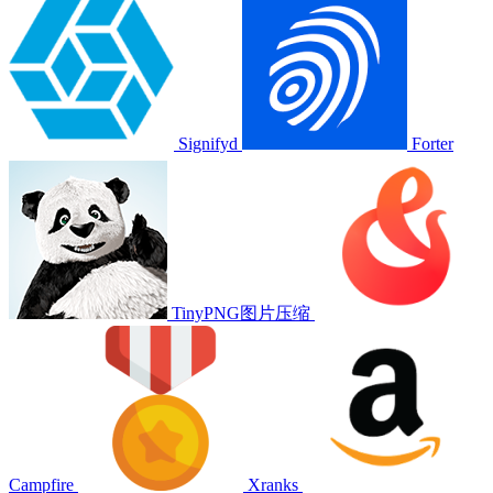
Signifyd
Forter
TinyPNG图片压缩
Campfire
Xranks