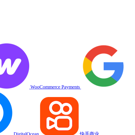
WooCommerce Payments
DigitalOcean
快手商业