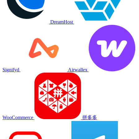
DreamHost
Signifyd
Airwallex
WooCommerce
拼多多