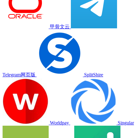
甲骨文云
Telegram网页版
SplitShire
Worldpay
Singular