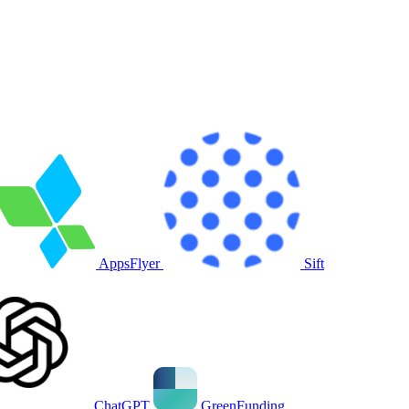
AppsFlyer
Sift
ChatGPT
GreenFunding