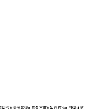
客服语气
# 情感基调
# 服务态度
# 沟通标准
# 用词规范