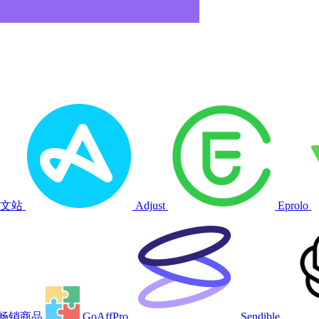
s中文站
Adjust
Eprolo
sy畅销商品
GoAffPro
Sendible