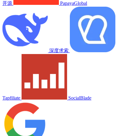
开源
PapayaGlobal
深度求索
Tapfiliate
SocialBlade