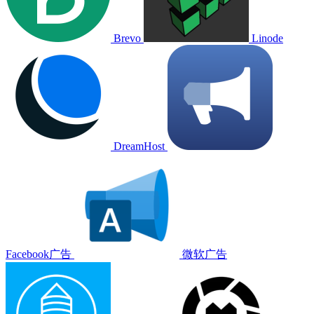
Brevo
Linode
DreamHost
Facebook广告
微软广告