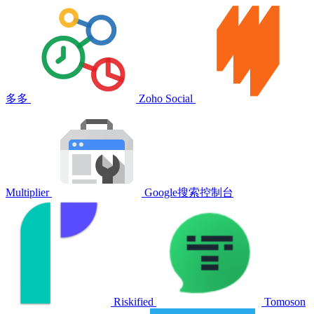
多多
Zoho Social
Multiplier
Google搜索控制台
Riskified
Tomoson