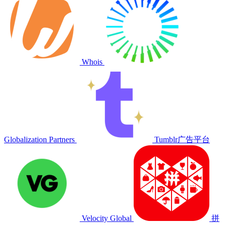
Whois
Globalization Partners
Tumblr广告平台
Velocity Global
拼