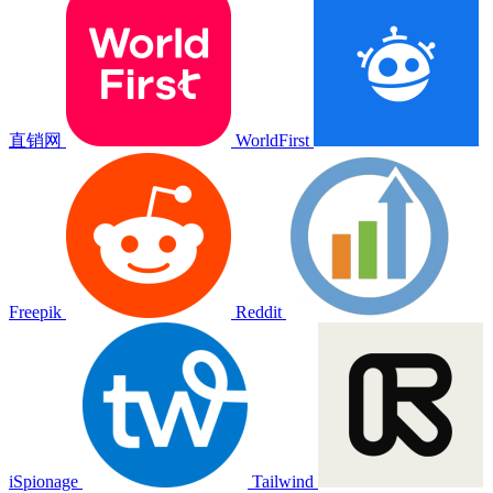
直销网
WorldFirst
Freepik
Reddit
iSpionage
Tailwind