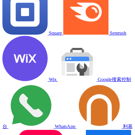
Square
Semrush
Wix
Google搜索控制
台
WhatsApp
利基