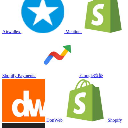
Airwallex
Mention
Shopify Payments
Google趋势
DonWeb
Shopify