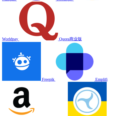
Worldpay
Quora商业版
Freepik
Emplifi