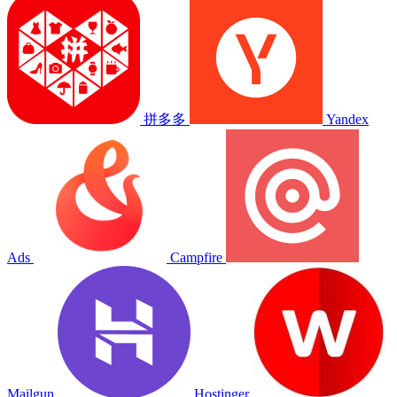
拼多多
Yandex
Ads
Campfire
Mailgun
Hostinger