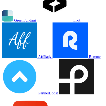
GreenFunding
Inkit
Affiliatly
Remote
PartnerBoost