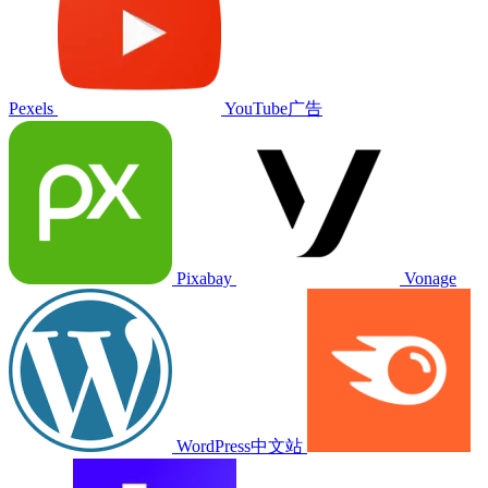
Pexels
YouTube广告
Pixabay
Vonage
WordPress中文站