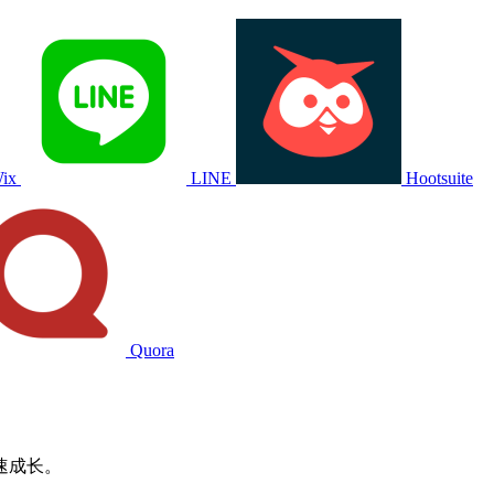
ix
LINE
Hootsuite
Quora
速成长。