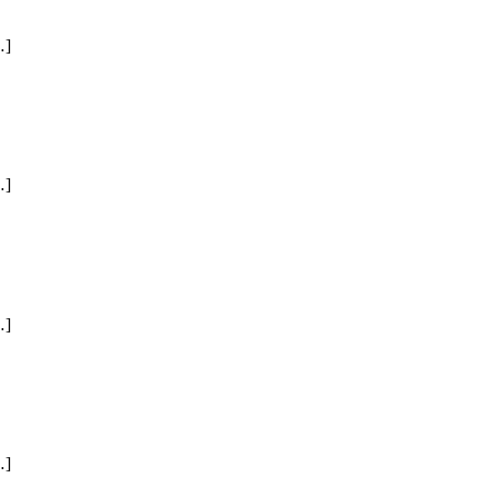
]
]
]
]