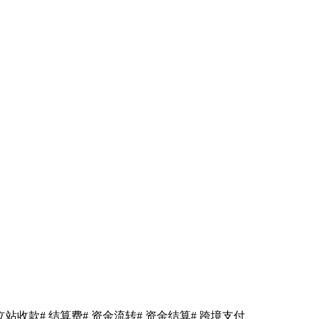
独立站收款
# 结算费
# 资金流转
# 资金结算
# 跨境支付