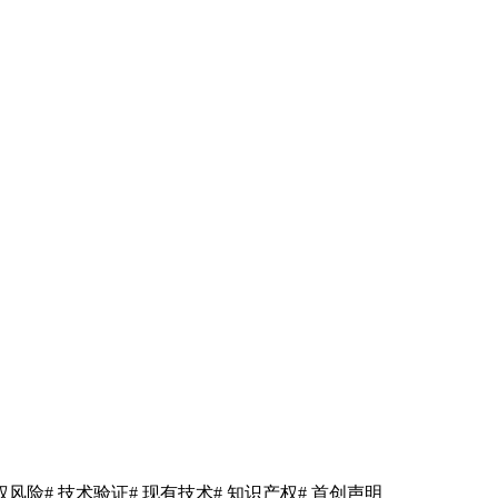
侵权风险
# 技术验证
# 现有技术
# 知识产权
# 首创声明