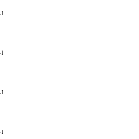
]
]
]
]