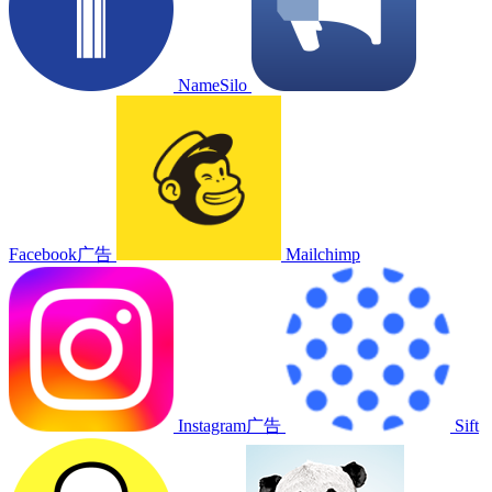
NameSilo
Facebook广告
Mailchimp
Instagram广告
Sift