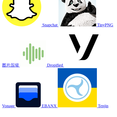
Snapchat
TinyPNG
图片压缩
Dropified
Vonage
EBANX
Tenjin