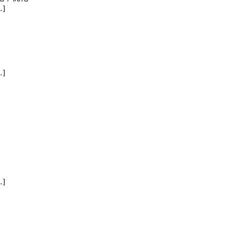
]
]
]