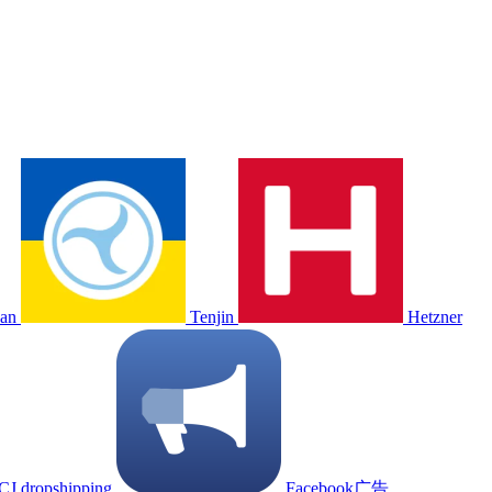
ean
Tenjin
Hetzner
CJ dropshipping
Facebook广告