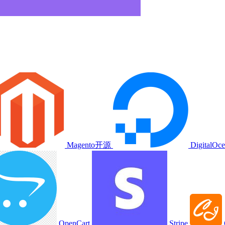
Magento开源
DigitalOc
OpenCart
Stripe