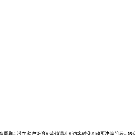
生命周期
# 潜在客户培育
# 营销漏斗
# 访客转化
# 购买决策阶段
# 