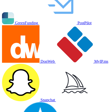
GreenFunding
PostPilot
DonWeb
MyIP.ms
Snapchat