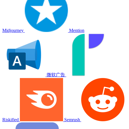
Midjourney
Mention
微软广告
Riskified
Semrush