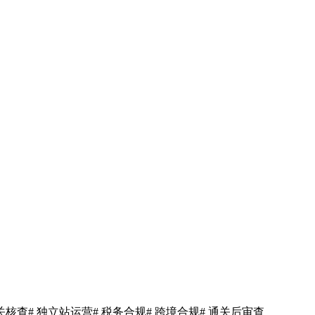
清关核查
# 独立站运营
# 税务合规
# 跨境合规
# 通关后审查