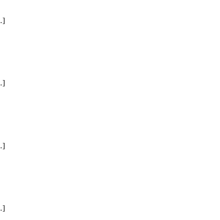
]
]
]
]