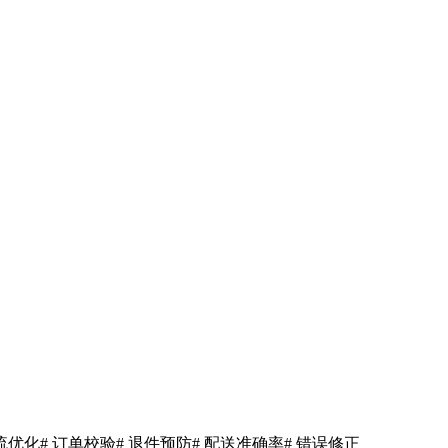
物流优化
# 订单校验
# 退件预防
# 配送准确率
# 错误修正