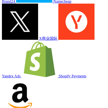
Brand24
Namecheap
X商业国际
Yandex Ads
Shopify Payments