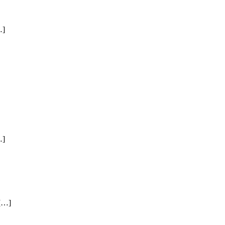
]
]
…]