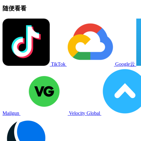
随便看看
TikTok
Google云
Mailgun
Velocity Global