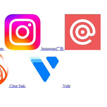
ate
Instagram广告
Clear Sale
Vultr