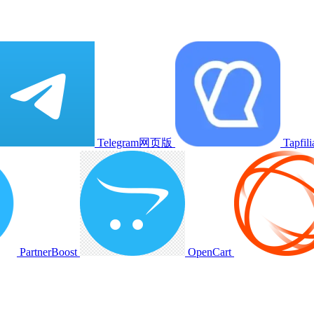
Telegram网页版
Tapfili
PartnerBoost
OpenCart