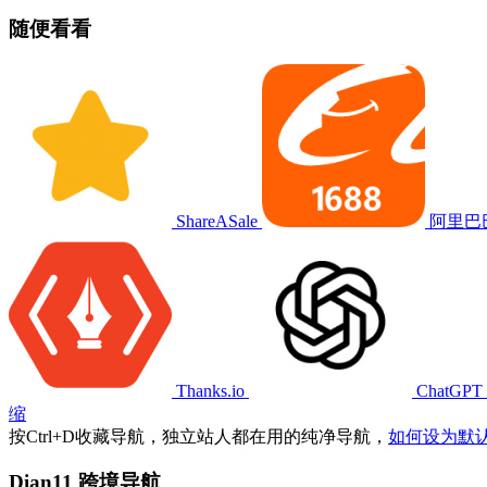
随便看看
ShareASale
阿里巴
Thanks.io
ChatGPT
缩
按
Ctrl
+
D
收藏导航，独立站人都在用的纯净导航，
如何设为默
Dian11 跨境导航