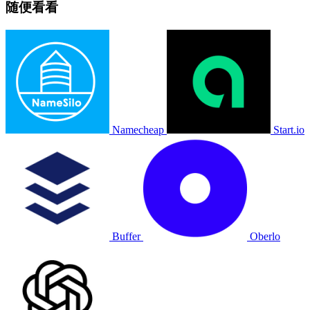
随便看看
Namecheap
Start.io
Buffer
Oberlo