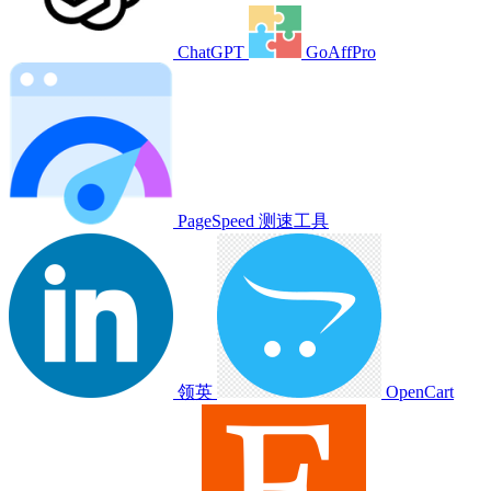
ChatGPT
GoAffPro
PageSpeed 测速工具
领英
OpenCart