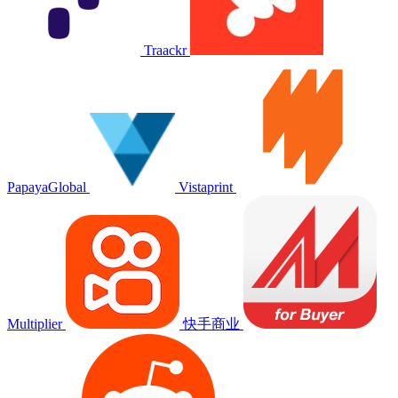
Traackr
PapayaGlobal
Vistaprint
Multiplier
快手商业