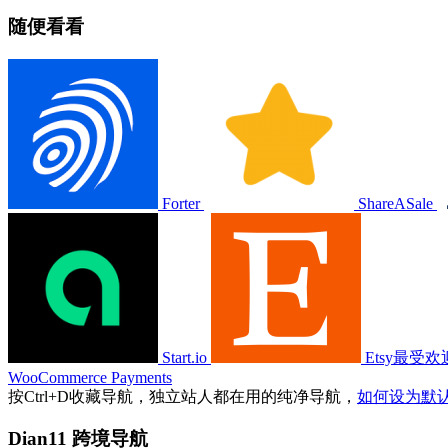
随便看看
Forter
ShareASale
Start.io
Etsy最受
WooCommerce Payments
按
Ctrl
+
D
收藏导航，独立站人都在用的纯净导航，
如何设为默
Dian11 跨境导航