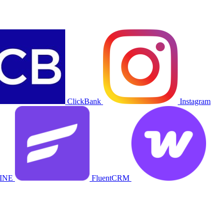
ClickBank
Instagram
INE
FluentCRM